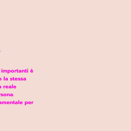
.
 importanti è 
 la stessa 
 reale 
rsona.
amentale per 