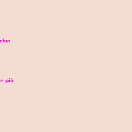
che:
e più 