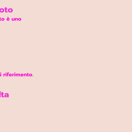
foto
to è uno 
 riferimento.
lta