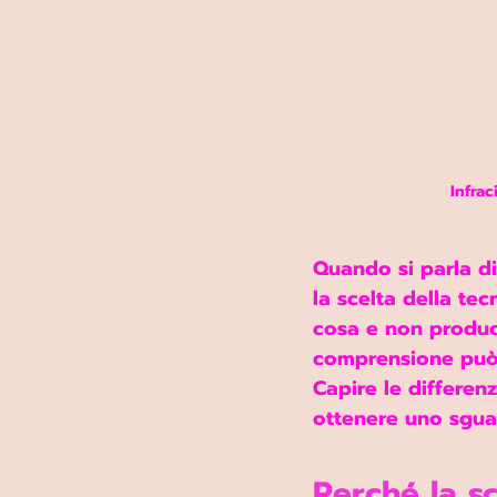
Infrac
Quando si parla di
la scelta della te
cosa e non produco
comprensione può 
Capire 
le differenz
ottenere uno sguar
Perché la s