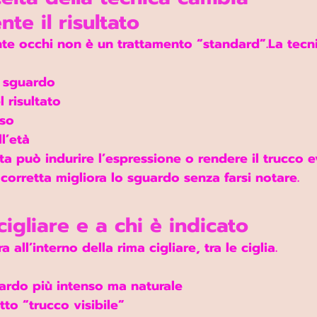
te il risultato
te occhi non è un trattamento “standard”.La tecnic
o sguardo
 risultato
iso
l’età
ta può indurire l’espressione o rendere il trucco e
corretta 
migliora lo sguardo senza farsi notare
.
acigliare e a chi è indicato
ra 
all’interno della rima cigliare
, tra le ciglia.
ardo più intenso ma naturale
tto “trucco visibile”