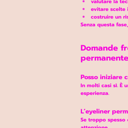
valutare la te
evitare scelte
costruire un ri
Senza questa fase,
Domande fre
permanent
Posso iniziare c
In molti casi sì. È
esperienza.
L’eyeliner per
Se troppo spesso o
attenzione.