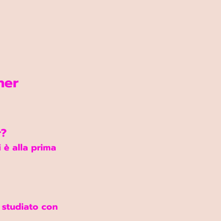
ner 
r?
 è alla prima 
 studiato con 