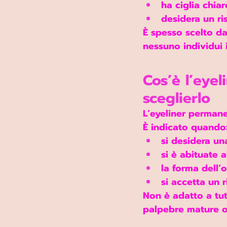
ha ciglia chia
desidera un ris
È spesso scelto da
nessuno individui i
Cos’è l’eye
sceglierlo
L’eyeliner permanen
È indicato quando
si desidera un
si è abituate a
la forma dell’
si accetta un 
Non è adatto a tut
palpebre mature o 