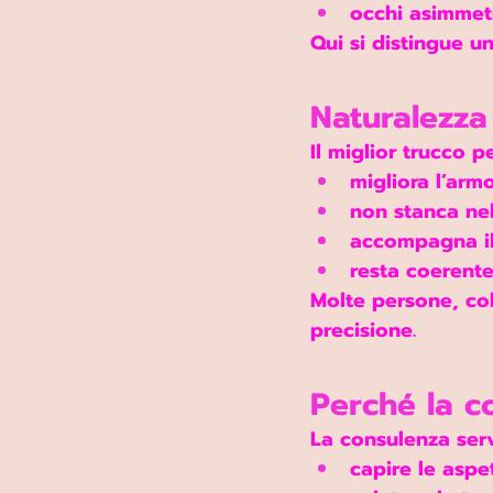
occhi asimmetr
Qui si distingue u
Naturalezza
Il miglior trucco 
migliora l’arm
non stanca ne
accompagna il 
resta coerente
Molte persone, col
precisione
.
Perché la co
La consulenza serv
capire le aspet