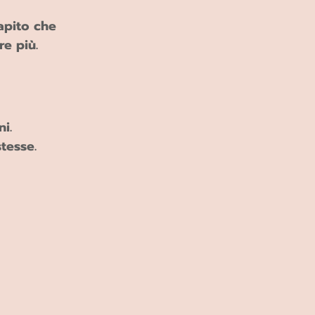
apito che 
e più.
i.
tesse.