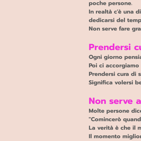
poche persone.
In realtà c'è una 
dedicarsi del temp
Non serve fare gra
Prendersi c
Ogni giorno pensia
Poi ci accorgiamo 
Prendersi cura di s
Significa volersi b
Non serve a
Molte persone dic
"Comincerò quando
La verità è che il
Il momento miglior