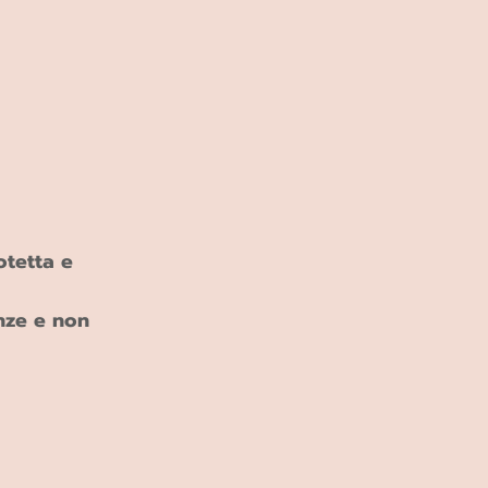
otetta e 
nze e non 