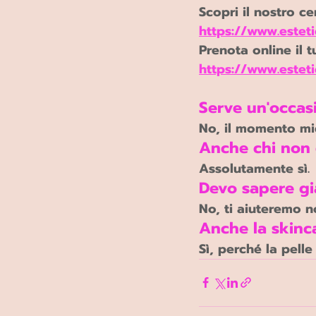
Scopri il nostro ce
https://www.estet
Prenota online il
https://www.estet
Serve un'occasi
No, il momento mig
Anche chi non è
Assolutamente sì.
Devo sapere gi
No, ti aiuteremo no
Anche la skinc
Sì, perché la pelle