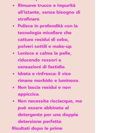
Rimuove trucco e impurità
all’istante
, senza bisogno di
strofinare.
Pulisce in profondità
con la
tecnologia micellare che
cattura residui di sebo,
polveri sottili e make-up.
Lenisce e calma
la pelle,
riducendo rossori e
sensazioni di fastidio.
Idrata e rinfresca
: il viso
rimane morbido e luminoso.
Non lascia residui
e non
appiccica.
Non necessita risciacquo
, ma
può essere abbinata al
detergente per una doppia
detersione perfetta.
Risultati dopo le prime