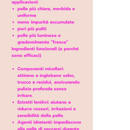
applicazioni:
pelle più chiara, morbida e
uniforme
meno impurità accumulate
pori più puliti
pelle più luminosa e
gradevolmente “fresca”
Ingredienti funzionali (e perché
sono efficaci)
Componenti micellari
:
attirano e inglobano sebo,
trucco e residui, assicurando
pulizia profonda senza
irritare.
Estratti lenitivi
: aiutano a
ridurre rossori, irritazioni e
sensibilità della pelle.
Agenti idratanti
: impediscono
alla pelle di seccarsi durante