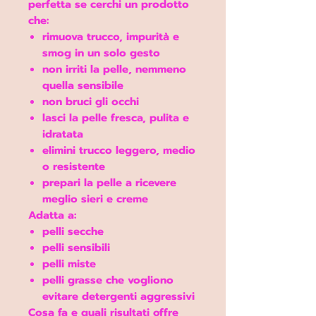
perfetta se cerchi un prodotto
che:
rimuova
trucco, impurità e
smog
in un solo gesto
non irriti la pelle, nemmeno
quella sensibile
non bruci gli occhi
lasci la pelle fresca, pulita e
idratata
elimini trucco leggero, medio
o resistente
prepari la pelle a ricevere
meglio sieri e creme
Adatta a:
pelli secche
pelli sensibili
pelli miste
pelli grasse che vogliono
evitare detergenti aggressivi
Cosa fa e quali risultati offre