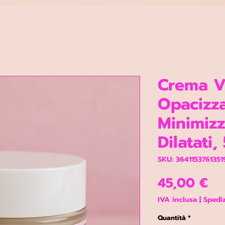
Crema V
Opacizz
Minimizz
Dilatati,
SKU: 3641153761351
Pr
45,00 €
IVA inclusa
|
Spediz
Quantità
*