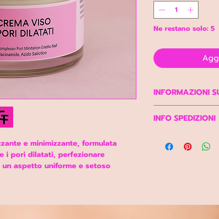
Ne restano solo: 5
Aggi
INFORMAZIONI 
Crema Viso dall’
INFO SPEDIZIONI
minimizzante, spe
dilatati.
Solitamente sped
zzante
e
minimizzante
, formulata
ACIDO SALICILIC
Se non disponibi
 i pori dilatati, perfezionare
Idratante, Purifi
la consegna subir
le un aspetto uniforme e setoso
L’acido salicilic
giorni lavorativi.
beta-idrossiacido)
estratto da alcu
particolare dall’
e dalla corteccia 