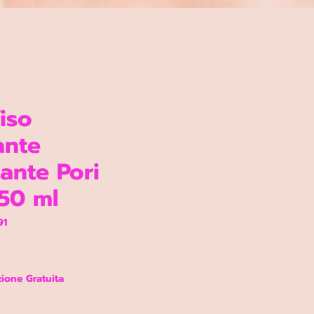
iso
ante
ante Pori
 50 ml
91
ezzo
ione Gratuita