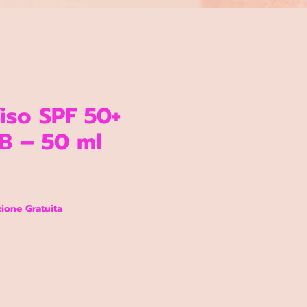
iso SPF 50+
 – 50 ml
ezzo
ione Gratuita