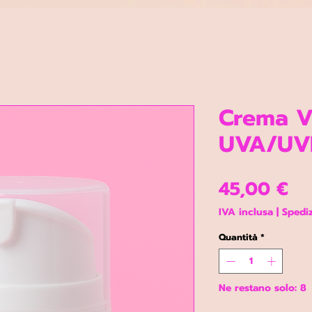
Crema V
UVA/UVB
Pr
45,00 €
IVA inclusa
|
Spediz
Quantità
*
Ne restano solo: 8