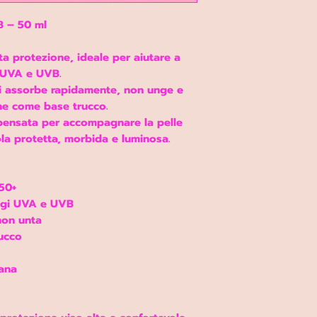
 – 50 ml
a protezione, ideale per aiutare a
i UVA e UVB.
si assorbe rapidamente, non unge e
he come base trucco.
 pensata per accompagnare la pelle
ola protetta, morbida e luminosa.
50+
ggi UVA e UVB
non unta
ucco
iana