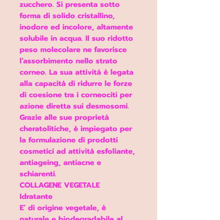
zucchero. Si presenta sotto
forma di solido cristallino,
inodore ed incolore, altamente
solubile in acqua. Il suo ridotto
peso molecolare ne favorisce
l’assorbimento nello strato
corneo. La sua attività è legata
alla capacità di ridurre le forze
di coesione tra i corneociti per
azione diretta sui desmosomi.
Grazie alle sue proprietà
cheratolitiche, è impiegato per
la formulazione di prodotti
cosmetici ad attività esfoliante,
antiageing, antiacne e
schiarenti.
COLLAGENE VEGETALE
Idratante
E’ di origine vegetale, è
naturale e biodegradabile al