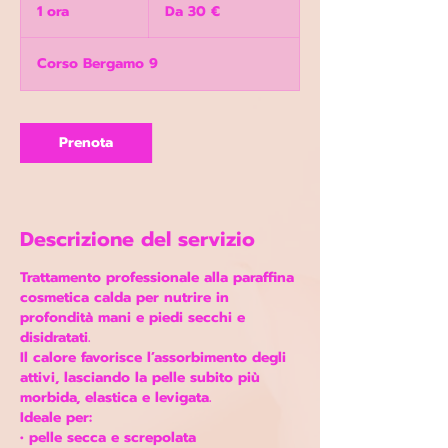
30
1 ora
1
Da 30 €
euro
o
r
Corso Bergamo 9
Prenota
Descrizione del servizio
Trattamento professionale alla paraffina
cosmetica calda per nutrire in
profondità mani e piedi secchi e
disidratati.
Il calore favorisce l’assorbimento degli
attivi, lasciando la pelle subito più
morbida, elastica e levigata.
Ideale per:
• pelle secca e screpolata