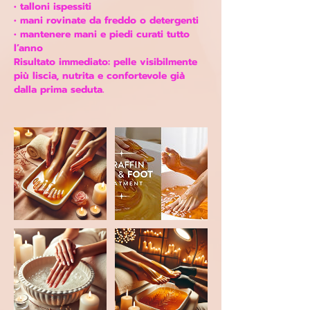
• talloni ispessiti
• mani rovinate da freddo o detergenti
• mantenere mani e piedi curati tutto
l’anno
Risultato immediato: pelle visibilmente
più liscia, nutrita e confortevole già
dalla prima seduta.