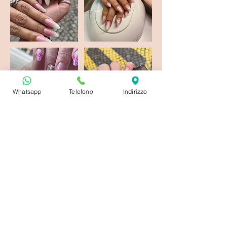
Whatsapp
Telefono
Indirizzo
Regole di annullamento
Gentile Cliente,
ti informiamo che, qualora tu abbia
necessità di annullare l’appuntamento,
se la disdetta avviene almeno 24 ore
prima, non sarà previsto alcun addebito.
Se invece la cancellazione dovesse
avvenire con un preavviso inferiore alle