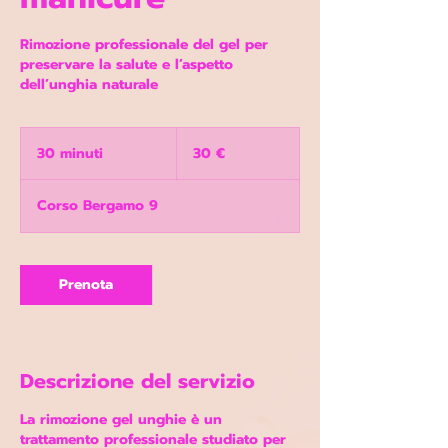
Rimozione professionale del gel per
preservare la salute e l’aspetto
30
euro
30 minuti
3
30 €
0
m
Corso Bergamo 9
i
n
u
t
Prenota
i
Descrizione del servizio
La rimozione gel unghie è un
trattamento professionale studiato per