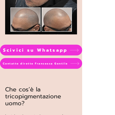
Scivici su Whatsapp
Contatto diretto Francesca Gentile
Che cos’è la
tricopigmentazione
uomo?