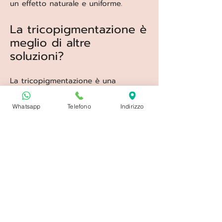
un effetto naturale e uniforme.
La tricopigmentazione è
meglio di altre
soluzioni?
La tricopigmentazione è una
soluzione:
Whatsapp
Telefono
Indirizzo
immediata
naturale
discreta
Non richiede:
interventi invasivi
gestione quotidiana complessa
prodotti continui